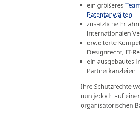
ein größeres
Team
Patentanwälten
zusätzliche Erfah
internationalen V
erweiterte Kompet
Designrecht, IT-R
ein ausgebautes i
Partnerkanzleien
Ihre Schutzrechte w
nun jedoch auf einer
organisatorischen Ba