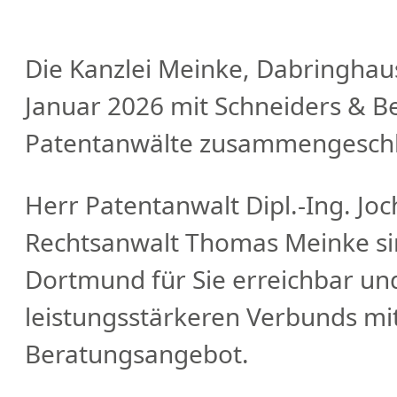
ND TECHNIK
RECHTSGEBIETE
ÜBER UNS
K
Die Kanzlei Meinke, Dabringhaus
Januar 2026 mit Schneiders & B
Patentanwälte zusammengesch
Herr Patentanwalt Dipl.-Ing. J
Rechtsanwalt Thomas Meinke si
Dortmund für Sie erreichbar und
leistungsstärkeren Verbunds mi
Beratungsangebot.