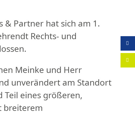
ARRIERE
AKTUELLES
DE
 & Partner hat sich am 1.
ehrendt Rechts- und

lossen.

ochen Meinke und Herr
nd unverändert am Standort
 Teil eines größeren,
t breiterem