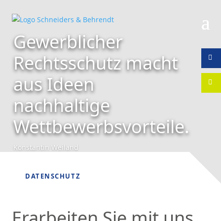
Gewerblicher
Rechtsschutz macht

aus Ideen

nachhaltige
Wettbewerbsvorteile.
Konstantin Weiland
DATENSCHUTZ
Erarbeiten Sie mit uns