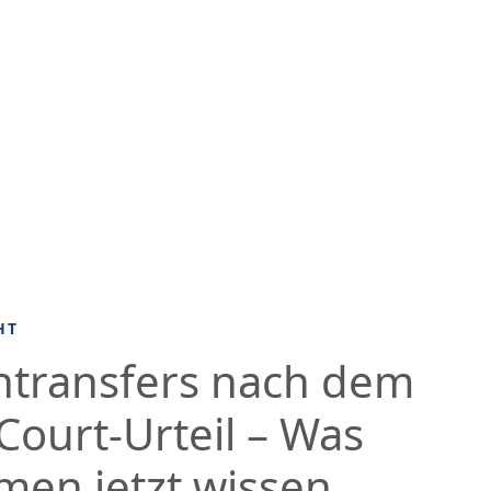
HT
transfers nach dem
ourt-Urteil – Was
en jetzt wissen